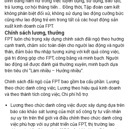
bình đẳng nam nữ trong việc tuyển dụng, sử dụng, đào tạo,
trả lương, cơ hội thăng tiến…. Đồng thời, Tập đoàn cam kết
không phân biệt đối xử, không sử dụng lao động cưỡng bức
cũng như lao động trẻ em trong tất cả các hoạt động sản
xuất kinh doanh của FPT.
Chính sách lương, thưởng
FPT luôn chú trọng xây dựng chính sách đãi ngộ theo hướng
cạnh tranh, chăm sóc toàn diện cho người lao động và người
thân, đảm bảo thu nhập tương xứng với kết quả công việc,
giá trị đóng góp cho FPT, công bằng và minh bạch. Người
lao động sẽ được đánh giá thường xuyên, minh bạch dựa
trên tiêu chí “Làm nhiều – Hưởng nhiều”.
Chính sách đãi ngộ của FPT bao gồm ba cấu phần: Lương
theo chức danh công việc; Lương theo hiệu quả kinh doanh
và theo thành tích công việc; Chi phí hỗ trợ.
Lương theo chức danh công việc được xây dựng dựa trên
báo cáo khảo sát lương của một số công ty tư vấn nhân
sự uy tín trên thế giới và điều chỉnh theo chức danh công
việc phù hợp với sự phát triển của FPT, thị trường lao