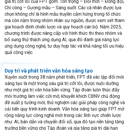
giá trị cốt lõi của FPT gồm: Tôn trọng – Đổi mới – Đồng đội,
Chí công – Gương mẫu – Sáng suốt. Các cá nhân được lựa
chọn không chỉ là hình mẫu truyền cảm hứng trong tổ chức
mà còn nằm trong nhóm nhân sự nguồn, được xem xét tham
gia hoạch định chiến lược và quy hoạch cán bộ. Năm 2025,
chương trình được nâng cấp với hình thức thi theo nhóm và
bổ sung thử thách ứng dụng AI, qua đó đánh giá năng lực
ứng dụng công nghệ, tư duy hợp tác và khả năng tối ưu hiệu
quả công việc.
Duy trì và phát triển văn hóa sáng tạo
Xuyên suốt trong 38 năm phát triển, FPT đã xác lập đổi mới
sáng tạo là một trong sáu giá trị cốt lõi, được nuôi dưỡng
như một giá trị văn hóa bền vững. Tập đoàn luôn thúc đẩy
môi trường làm việc cởi mở, khuyến khích CBNV chủ động
đề xuất ý tưởng mới, thử nghiệm các giải pháp công nghệ và
cải tiến quy trình kinh doanh. Văn hóa sáng tạo giúp FPT mở
rộng năng lực công nghệ mới trong các lĩnh vực chiến lược
như: AI, bán dẫn và chuyển đổi số, qua đó tạo nền tảng tăng
trưởng bền vững cho Tập đoàn và gia tăng giá trị dài hạn