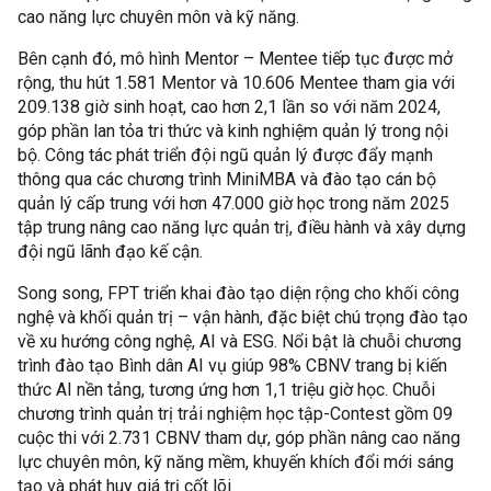
cao năng lực chuyên môn và kỹ năng.
Bên cạnh đó, mô hình Mentor – Mentee tiếp tục được mở
rộng, thu hút 1.581 Mentor và 10.606 Mentee tham gia với
209.138 giờ sinh hoạt, cao hơn 2,1 lần so với năm 2024,
góp phần lan tỏa tri thức và kinh nghiệm quản lý trong nội
bộ. Công tác phát triển đội ngũ quản lý được đẩy mạnh
thông qua các chương trình MiniMBA và đào tạo cán bộ
quản lý cấp trung với hơn 47.000 giờ học trong năm 2025
tập trung nâng cao năng lực quản trị, điều hành và xây dựng
đội ngũ lãnh đạo kế cận.
Song song, FPT triển khai đào tạo diện rộng cho khối công
nghệ và khối quản trị – vận hành, đặc biệt chú trọng đào tạo
về xu hướng công nghệ, AI và ESG. Nổi bật là chuỗi chương
trình đào tạo Bình dân AI vụ giúp 98% CBNV trang bị kiến
thức AI nền tảng, tương ứng hơn 1,1 triệu giờ học. Chuỗi
chương trình quản trị trải nghiệm học tập-Contest gồm 09
cuộc thi với 2.731 CBNV tham dự, góp phần nâng cao năng
lực chuyên môn, kỹ năng mềm, khuyến khích đổi mới sáng
tạo và phát huy giá trị cốt lõi.