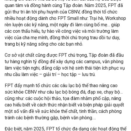
quan tâm và đồng hành cùng Tập đoàn. Năm 2025, FPT đã
gửi thư tri ân tới phụ huynh của CBNV, đồng thời tổ chức
nhiều hoạt động dành cho FPT Small như: Trại hè, Workshop
rèn luyện các kỹ năng, một ngày đi làm cùng bố mẹ… giúp
các con thấu hiểu, tự hào về công việc và môi trường làm
việc của cha mẹ mình, đồng thời chú trọng trau dồi tư duy,
trang bị kỹ năng sống cho các bạn nhỏ.
Cơ sở vật chất cũng được FPT chú trọng, Tập đoàn đã đầu
tư hàng nghìn tỷ đồng để xây dựng các campus, văn phòng
làm việc tiện nghi, đẳng cấp với hệ sinh thái tiện ích phục vụ
nhu cầu làm việc – giải trí – học tập – lưu trú.
FPT đẩy mạnh tổ chức các câu lạc bộ thể thao nâng cao
sức khỏe CBNV như câu lạc bộ bóng đá, đạp xe, chạy bộ…
cũng như: các cuộc hội thảo, tọa đàm nhằm phổ cập, nâng
cao hiểu biết về cách thức nhận biết và biện pháp giải quyết
một số vấn đề về sức khỏe thể chất, tinh thần; cách phòng
tránh các bệnh thường gặp, bệnh văn phòng….
Đặc biệt, năm 2025, FPT tổ chức đa dạng các hoạt động thể