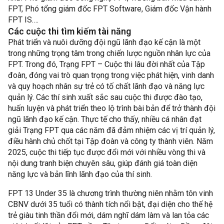
FPT, Phó tổng giám đốc FPT Software, Giám đốc Vận hành
FPT IS….
Các cuộc thi tìm kiếm tài năng
Phát triển và nuôi dưỡng đội ngũ lãnh đạo kế cận là một
trong những trọng tâm trong chiến lược nguồn nhân lực của
FPT. Trong đó, Trạng FPT – Cuộc thi lâu đời nhất của Tập
đoàn, đóng vai trò quan trọng trong việc phát hiện, vinh danh
và quy hoạch nhân sự trẻ có tố chất lãnh đạo và năng lực
quản lý. Các thí sinh xuất sắc sau cuộc thi được đào tạo,
huấn luyện và phát triển theo lộ trình bài bản để trở thành đội
ngũ lãnh đạo kế cận. Thực tế cho thấy, nhiều cá nhân đạt
giải Trạng FPT qua các năm đã đảm nhiệm các vị trí quản lý,
điều hành chủ chốt tại Tập đoàn và công ty thành viên. Năm
2025, cuộc thi tiếp tục được đổi mới với nhiều vòng thi và
nội dung tranh biện chuyên sâu, giúp đánh giá toàn diện
năng lực và bản lĩnh lãnh đạo của thí sinh.
FPT 13 Under 35 là chương trình thường niên nhằm tôn vinh
CBNV dưới 35 tuổi có thành tích nổi bật, đại diện cho thế hệ
trẻ giàu tinh thần đổi mới, dám nghĩ dám làm và lan tỏa các