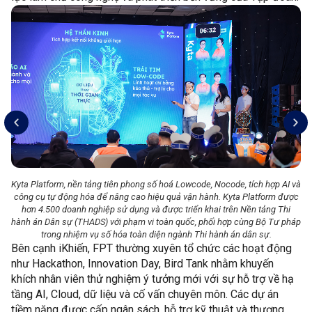
..
Kyta Platform, nền tảng tiên phong số hoá Lowcode, Nocode, tích hợp AI và
A
uy
công cụ tự động hóa để nâng cao hiệu quả vận hành. Kyta Platform được
đ
iải
hơn 4.500 doanh nghiệp sử dụng và được triển khai trên Nền tảng Thi
tr
hành án Dân sự (THADS) với phạm vi toàn quốc, phối hợp cùng Bộ Tư pháp
trong nhiệm vụ số hóa toàn diện ngành Thi hành án dân sự.
Bên cạnh iKhiến, FPT thường xuyên tổ chức các hoạt động
như Hackathon, Innovation Day, Bird Tank nhằm khuyến
khích nhân viên thử nghiệm ý tưởng mới với sự hỗ trợ về hạ
tầng AI, Cloud, dữ liệu và cố vấn chuyên môn. Các dự án
tiềm năng được cấp ngân sách, hỗ trợ kỹ thuật và thương