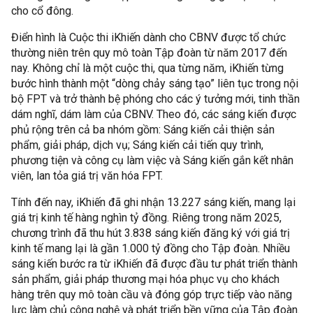
cho cổ đông.
Điển hình là Cuộc thi iKhiến dành cho CBNV được tổ chức
thường niên trên quy mô toàn Tập đoàn từ năm 2017 đến
nay. Không chỉ là một cuộc thi, qua từng năm, iKhiến từng
bước hình thành một “dòng chảy sáng tạo” liên tục trong nội
bộ FPT và trở thành bệ phóng cho các ý tưởng mới, tinh thần
dám nghĩ, dám làm của CBNV. Theo đó, các sáng kiến được
phủ rộng trên cả ba nhóm gồm: Sáng kiến cải thiện sản
phẩm, giải pháp, dịch vụ; Sáng kiến cải tiến quy trình,
phương tiện và công cụ làm việc và Sáng kiến gắn kết nhân
viên, lan tỏa giá trị văn hóa FPT.
Tính đến nay, iKhiến đã ghi nhận 13.227 sáng kiến, mang lại
giá trị kinh tế hàng nghìn tỷ đồng. Riêng trong năm 2025,
chương trình đã thu hút 3.838 sáng kiến đăng ký với giá trị
kinh tế mang lại là gần 1.000 tỷ đồng cho Tập đoàn. Nhiều
sáng kiến bước ra từ iKhiến đã được đầu tư phát triển thành
sản phẩm, giải pháp thương mại hóa phục vụ cho khách
hàng trên quy mô toàn cầu và đóng góp trực tiếp vào năng
lực làm chủ công nghệ và phát triển bền vững của Tập đoàn.