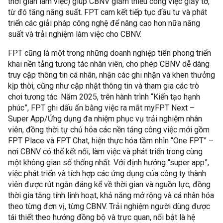
thời gian làm việc) giúp CBNV giảm thiểu công việc giấy tờ,
từ đó tăng năng suất. FPT cam kết tiếp tục đầu tư và phát
triển các giải pháp công nghệ để nâng cao hơn nữa năng
suất và trải nghiệm làm việc cho CBNV.
FPT cũng là một trong những doanh nghiệp tiên phong triển
khai nền tảng tương tác nhân viên, cho phép CBNV dễ dàng
truy cập thông tin cá nhân, nhận các ghi nhận và khen thưởng
kịp thời, cũng như cập nhật thông tin và tham gia các trò
chơi tương tác. Năm 2025, trên hành trình “Kiến tạo hạnh
phúc”, FPT ghi dấu ấn bằng việc ra mắt myFPT Next –
Super App/Ứng dụng đa nhiệm phục vụ trải nghiệm nhân
viên, đồng thời tự chủ hóa các nền tảng công việc mới gồm
FPT Place và FPT Chat, hiện thực hóa tầm nhìn “One FPT” –
nơi CBNV có thể kết nối, làm việc và phát triển trong cùng
một không gian số thống nhất. Với định hướng “super app”,
việc phát triển và tích hợp các ứng dụng của công ty thành
viên được rút ngắn đáng kể về thời gian và nguồn lực, đồng
thời gia tăng tính linh hoạt, khả năng mở rộng và cá nhân hóa
theo từng đơn vị, từng CBNV. Trải nghiệm người dùng được
tái thiết theo hướng đồng bộ và trực quan, nổi bật là hệ