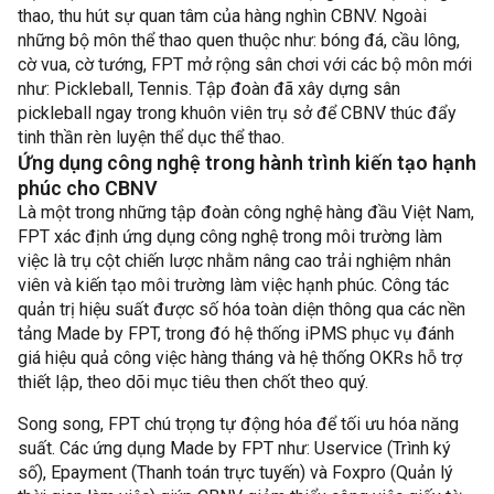
thao, thu hút sự quan tâm của hàng nghìn CBNV. Ngoài
những bộ môn thể thao quen thuộc như: bóng đá, cầu lông,
cờ vua, cờ tướng, FPT mở rộng sân chơi với các bộ môn mới
như: Pickleball, Tennis. Tập đoàn đã xây dựng sân
pickleball ngay trong khuôn viên trụ sở để CBNV thúc đẩy
tinh thần rèn luyện thể dục thể thao.
Ứng dụng công nghệ trong hành trình kiến tạo hạnh
phúc cho CBNV
Là một trong những tập đoàn công nghệ hàng đầu Việt Nam,
FPT xác định ứng dụng công nghệ trong môi trường làm
việc là trụ cột chiến lược nhằm nâng cao trải nghiệm nhân
viên và kiến tạo môi trường làm việc hạnh phúc. Công tác
quản trị hiệu suất được số hóa toàn diện thông qua các nền
tảng Made by FPT, trong đó hệ thống iPMS phục vụ đánh
giá hiệu quả công việc hàng tháng và hệ thống OKRs hỗ trợ
thiết lập, theo dõi mục tiêu then chốt theo quý.
Song song, FPT chú trọng tự động hóa để tối ưu hóa năng
suất. Các ứng dụng Made by FPT như: Uservice (Trình ký
số), Epayment (Thanh toán trực tuyến) và Foxpro (Quản lý