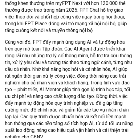
thống khen thưởng trên myFPT Next với hơn 120.000 thẻ
thưởng được trao trong năm 2025. FPT Chat hỗ trợ giao
việc, theo dõi và phối hợp công việc ngay trong hội thoại,
trong khi FPT Place đóng vai trò mạng xã hội nội bộ, giúp
tăng cường kết nối và truyền thông nội bộ.
Cùng với đó, FPT đẩy mạnh ứng dụng AI và tự động hóa
trên quy mô toàn Tập đoàn. Các AI Agent được triển khai
rộng rãi như những trợ lý số thông minh, hỗ trợ tra cứu thông
tin, xử lý yêu cầu và tương tác theo từng ngữ cảnh, từng nhu
cầu cá nhân. Nhờ khả năng học hỏi và cá nhân hóa, AI giúp
rút ngắn thời gian xử lý công việc, đồng thời nâng cao trải
nghiệm cho cả nhân viên và khách hàng. Trong lĩnh vực đào
tạo – phát triển, AI Mentor giúp tinh gọn lộ trình học tập, tối
ưu chi phí và nâng cao chất lượng đào tạo. Đồng thời, việc
đẩy mạnh tự động hóa quy trình nghiệp vụ đã giúp tăng
cường mức độ chính xác và giảm tải các tác vụ nhàm chán
lặp lại. Các quy trình được chuẩn hóa và kết nối liền mạch
hơn thông qua các nền tảng số tích hợp AI, từ đó tối ưu năng
suất lao động, nâng cao hiệu quả vận hành và cải thiện trải
nghiệm cho CBNV.