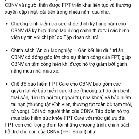
CBNV và người thân được FPT triển khai liên tục và thường
xuyên cập nhật, cải tiến trong nhiều năm qua như:
Chương trình kiểm tra sức khỏe định kỳ hàng năm cho
CBNV đã ký hợp đồng lao động chính thức tại các bệnh
viện uy tín với chi phí do Tập đoàn chi trả;
Chính sách “An cư lạc nghiệp – Gắn kết lâu dài” tri ân
CBNV có đóng góp lớn cho sự thành công của FPT, giúp
CBNV an tâm cống hiến khi được hỗ trợ giảm bớt gánh
nặng mua nhà, mua xe;
Chế độ bảo hiểm FPT Care cho CBNV bao gồm các
quyền lợi về bảo hiểm sức khỏe (thương tật do ốm bệnh,
thai sản, điều trị nội trú, ngoại trú, nha khoa) và bảo hiểm
tai nạn (thương tật vĩnh viễn, thương tật toàn bộ tạm thời,
tử vong). Đối với người thân của CBNV, Tập đoàn hỗ trợ
mua bảo hiểm sức khỏe FPT Care với mức giá ưu đãi.
FPT còn chú trọng đem tới những chương trình, chính sách
hỗ trợ cho con của CBNV (FPT Small) như: