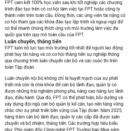
FPT cam kết 100% học viên sau khi tốt nghiệp các chương
trình đào tạo trên có cơ hội làm việc tại FPT hoặc công ty
thành viên trên toàn cầu. Đồng thời, các ứng viên tài năng có
cơ hội tham gia các khóa đào tạo lập trình và ngoại ngữ để
có thể nhanh chóng thích ứng với môi trường làm việc đa
quốc gia trên quy mô toàn cầu của FPT.
Luân chuyển, thăng tiến
FPT luôn nỗ lực tạo môi trường tốt nhất để người lao động
phát huy tài năng và có cơ hội thăng tiến sự nghiệp thông
qua chương trình luân chuyển cán bộ và các cuộc thi trên
toàn Tập đoàn.
Luân chuyển nội bộ không chỉ là huyết mạch của sự phát
triển mà còn là chìa khóa để cán bộ lãnh đạo, quản lý có
được những trải nghiệm phong phú, nâng cao năng lực lãnh
đạo, điều hành. Qua đó, FPT có thể phát hiện, bồi dưỡng và
xây dựng đội ngũ cán bộ quản lý kế cận, tạo nền tảng vững
chắc cho sự phát triển bền vững của Tập đoàn. Năm 2025,
hàng trăm cán bộ lãnh đạo, quản lý các cấp đã được luân
chuyển và bổ nhiệm, thăng tiến. Các trường hợp tiêu biểu
như: Phó giám đốc Công nghệ FPT, Trưởng ban Mua sắm