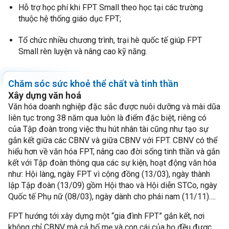
Hỗ trợ học phí khi FPT Small theo học tại các trường
thuộc hệ thống giáo dục FPT;
Tổ chức nhiều chương trình, trại hè quốc tế giúp FPT
Small rèn luyện và nâng cao kỹ năng.
Chăm sóc sức khoẻ thể chất và tinh thần
Xây dựng văn hoá
Văn hóa doanh nghiệp đặc sắc được nuôi dưỡng và mài dũa
liên tục trong 38 năm qua luôn là điểm đặc biệt, riêng có
của Tập đoàn trong việc thu hút nhân tài cũng như tạo sự
gắn kết giữa các CBNV và giữa CBNV với FPT. CBNV có thể
hiểu hơn về văn hóa FPT, nâng cao đời sống tinh thần và gắn
kết với Tập đoàn thông qua các sự kiện, hoạt động văn hóa
như: Hội làng, ngày FPT vì cộng đồng (13/03), ngày thành
lập Tập đoàn (13/09) gồm Hội thao và Hội diễn STCo, ngày
Quốc tế Phụ nữ (08/03), ngày dành cho phái nam (11/11)….
FPT hướng tới xây dựng một “gia đình FPT” gắn kết, nơi
không chỉ CBNV mà cả bố mẹ và con cái của họ đều được